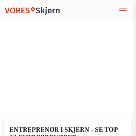
VORES
Skjern
ENTREPRENØR I SKJERN - SE TOP