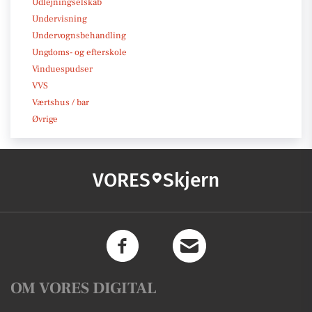
Udlejningselskab
Undervisning
Undervognsbehandling
Ungdoms- og efterskole
Vinduespudser
VVS
Værtshus / bar
Øvrige
VORES
Skjern
OM VORES DIGITAL