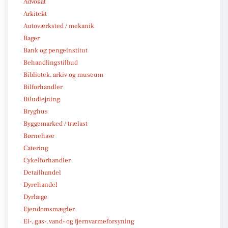
Advokat
Arkitekt
Autoværksted / mekanik
Bager
Bank og pengeinstitut
Behandlingstilbud
Bibliotek, arkiv og museum
Bilforhandler
Biludlejning
Bryghus
Byggemarked / trælast
Børnehave
Catering
Cykelforhandler
Detailhandel
Dyrehandel
Dyrlæge
Ejendomsmægler
El-, gas-, vand- og fjernvarmeforsyning