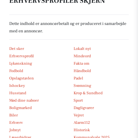
ERHVERVSPROFILER SKJERN
Dette indhold er annoncørbetalt og er produceret i samarbejde
med en annoncør.
Det sker
Lokalt nyt
Erhvervsprofil
Mindeord
Lykønskning
Fakta om
Fodbold
Håndbold
Opslagstavlen
Padel
Ishockey
Svømning
Husstand
Krop & Sundhed
Mød dine naboer
Sport
Boligmarked
Dagligvarer
Biler
Vejret
Erhverv
Alarm112
Jobnyt
Historisk
Læserbidrag
Kommunalvalg 2025