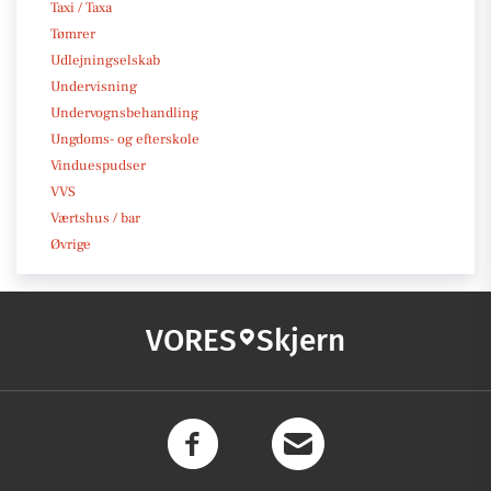
Taxi / Taxa
Tømrer
Udlejningselskab
Undervisning
Undervognsbehandling
Ungdoms- og efterskole
Vinduespudser
VVS
Værtshus / bar
Øvrige
VORES
Skjern