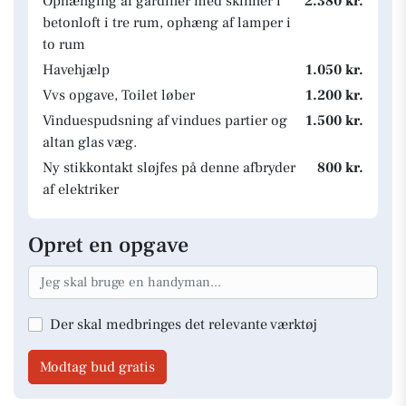
Ophænging af gardiner med skinner i
2.380 kr.
betonloft i tre rum, ophæng af lamper i
to rum
Havehjælp
1.050 kr.
Vvs opgave, Toilet løber
1.200 kr.
Vinduespudsning af vindues partier og
1.500 kr.
altan glas væg.
Ny stikkontakt sløjfes på denne afbryder
800 kr.
af elektriker
Opret en opgave
Der skal medbringes det relevante værktøj
Modtag bud gratis