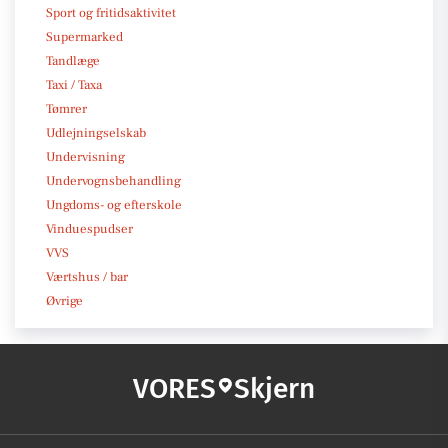
Sport og fritidsaktivitet
Supermarked
Tandlæge
Taxi / Taxa
Tømrer
Udlejningselskab
Undervisning
Undervognsbehandling
Ungdoms- og efterskole
Vinduespudser
VVS
Værtshus / bar
Øvrige
VORES
Skjern