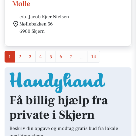
Mølle
c/o. Jacob Kjær Nielsen
Møllebakken 56
6900 Skjern
1
2
3
4
5
6
7
...
14
Få billig hjælp fra
private i Skjern
Beskriv din opgave og modtag gratis bud fra lokale
med Handyhand.