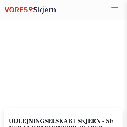
VORES
Skjern
UDLEJNINGSELSKAB I SKJERN - SE