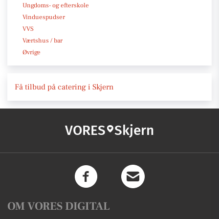
Ungdoms- og efterskole
Vinduespudser
VVS
Værtshus / bar
Øvrige
Få tilbud på catering i Skjern
VORES
Skjern
OM VORES DIGITAL