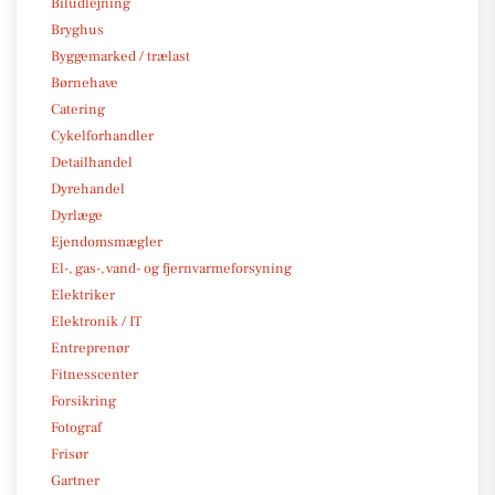
Biludlejning
Bryghus
Byggemarked / trælast
Børnehave
Catering
Cykelforhandler
Detailhandel
Dyrehandel
Dyrlæge
Ejendomsmægler
El-, gas-, vand- og fjernvarmeforsyning
Elektriker
Elektronik / IT
Entreprenør
Fitnesscenter
Forsikring
Fotograf
Frisør
Gartner