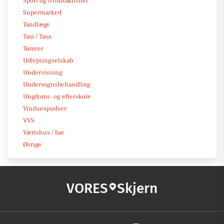
Sport og fritidsaktivitet
Supermarked
Tandlæge
Taxi / Taxa
Tømrer
Udlejningselskab
Undervisning
Undervognsbehandling
Ungdoms- og efterskole
Vinduespudser
VVS
Værtshus / bar
Øvrige
VORES
Skjern