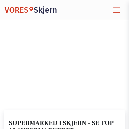
VORES
Skjern
SUPERMARKED I SKJERN - SE TOP