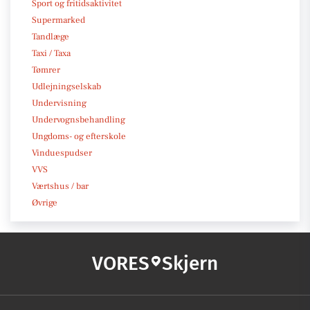
Sport og fritidsaktivitet
Supermarked
Tandlæge
Taxi / Taxa
Tømrer
Udlejningselskab
Undervisning
Undervognsbehandling
Ungdoms- og efterskole
Vinduespudser
VVS
Værtshus / bar
Øvrige
VORES
Skjern