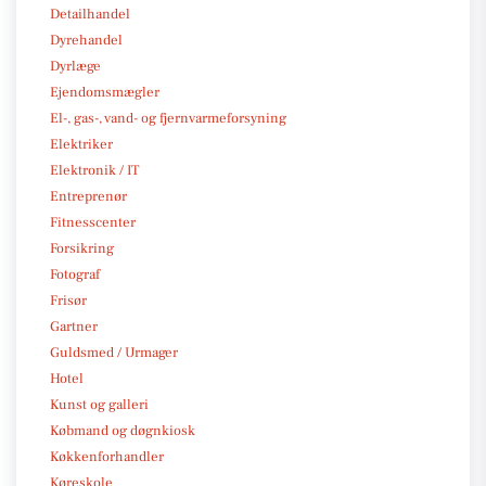
Detailhandel
Dyrehandel
Dyrlæge
Ejendomsmægler
El-, gas-, vand- og fjernvarmeforsyning
Elektriker
Elektronik / IT
Entreprenør
Fitnesscenter
Forsikring
Fotograf
Frisør
Gartner
Guldsmed / Urmager
Hotel
Kunst og galleri
Købmand og døgnkiosk
Køkkenforhandler
Køreskole