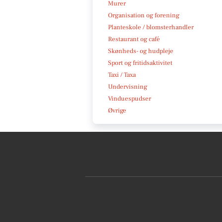
Murer
Organisation og forening
Planteskole / blomsterhandler
Restaurant og café
Skønheds- og hudpleje
Sport og fritidsaktivitet
Taxi / Taxa
Undervisning
Vinduespudser
Øvrige