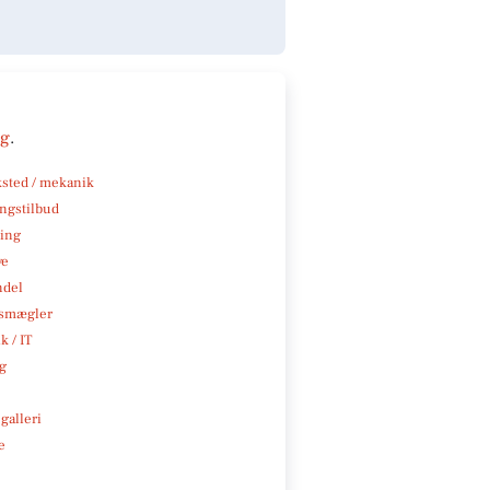
ng
.
sted / mekanik
ngstilbud
ning
ve
ndel
smægler
k / IT
ng
galleri
e