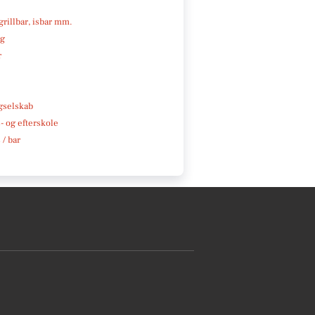
 grillbar, isbar mm.
ng
r
e
gselskab
 og efterskole
 / bar