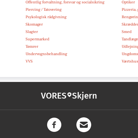
Offentlig forvaltning, forsvar og socialsikring
Optiker
Piercing / Tatovering
Pizzeria,
Psykologisk rådgivning
Rengøri
Skomager
Skrædde
Slagter
Smed
Supermarked
Tandlæg
Tømrer
Udlejnin
Undervognsbehandling
Ungdoms-
VVS
Værtshus
VORES
Skjern