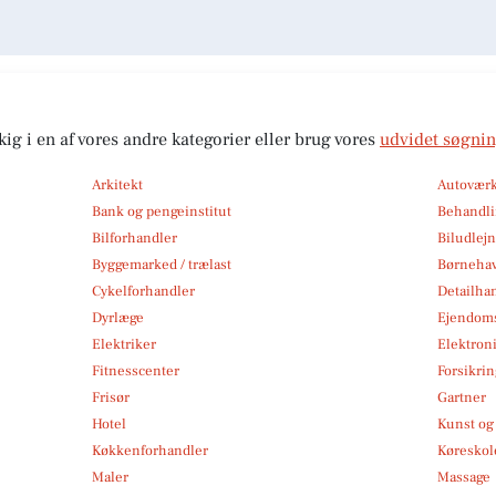
kig i en af vores andre kategorier eller brug vores
udvidet søgni
Arkitekt
Autoværk
Bank og pengeinstitut
Behandli
Bilforhandler
Biludlej
Byggemarked / trælast
Børneha
Cykelforhandler
Detailha
Dyrlæge
Ejendom
Elektriker
Elektroni
Fitnesscenter
Forsikri
Frisør
Gartner
Hotel
Kunst og 
Køkkenforhandler
Køreskol
Maler
Massage