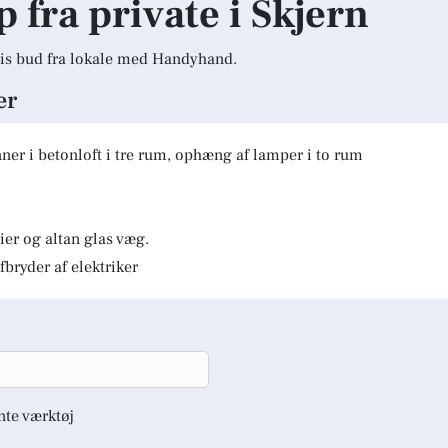
p fra private i Skjern
is bud fra lokale med Handyhand.
er
er i betonloft i tre rum, ophæng af lamper i to rum
er og altan glas væg.
fbryder af elektriker
nte værktøj