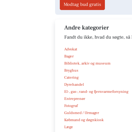
Modtag bud gratis
Andre kategorier
Fandt du ikke, hvad du søgte, så 
Advokat
Bager
Bibliotek, arkiv og museum
Bryghus
Catering
Dyrehandel
El-, gas-, vand- og fjernvarmeforsyning
Entreprenør
Fotograf
Guldsmed / Urmager
Købmand og døgnkiosk
Læge