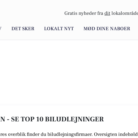
Gratis nyheder fra
dit
lokalområde
V
DET SKER
LOKALT NYT
MØD DINE NABOER
N - SE TOP 10 BILUDLEJNINGER
vores overblik finder du biludlejningsfirmaer.
Oversigten indeholde