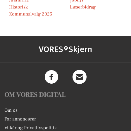
Alarm112
Jobnyt
Historisk
Læserbidrag
Kommunalvalg 2025
VORES
Skjern
OM VORES DIGITAL
Om os
For annoncører
Vilkår og Privatlivspolitik