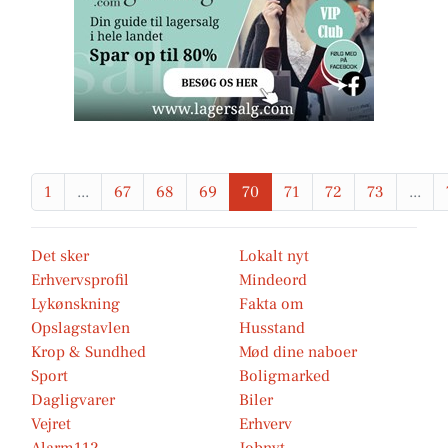
1
...
67
68
69
70
71
72
73
...
Det sker
Lokalt nyt
Erhvervsprofil
Mindeord
Lykønskning
Fakta om
Opslagstavlen
Husstand
Krop & Sundhed
Mød dine naboer
Sport
Boligmarked
Dagligvarer
Biler
Vejret
Erhverv