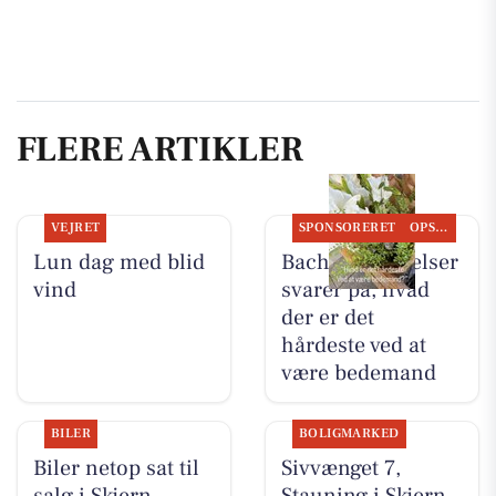
FLERE ARTIKLER
VEJRET
SPONSORERET
OPSLAGSTAVLEN
Lun dag med blid
Bachs Begravelser
vind
svarer på, hvad
der er det
hårdeste ved at
være bedemand
BILER
BOLIGMARKED
Biler netop sat til
Sivvænget 7,
salg i Skjern
Stauning i Skjern