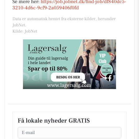
Se mere her:
https://job.jobnet.dk/find-job/df840dc5-
3210-4d6c-9cf9-2a059406f0fd
Data er automatisk hentet fra eksterne kilder, herunder
JobNet.
Kilde: JobNet
Få lokale nyheder GRATIS
Email