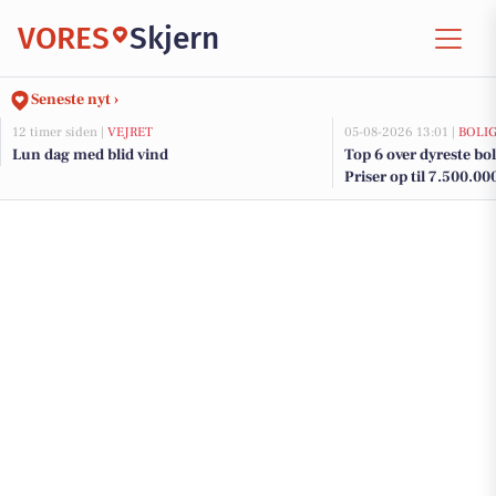
VORES
Skjern
Seneste nyt ›
12 timer siden |
VEJRET
05-08-2026 13:01 |
BOLI
Lun dag med blid vind
Top 6 over dyreste boli
Priser op til 7.500.00