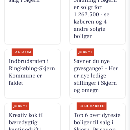
er solgt for
1.262.500 - se
køberen og 4
andre solgte
boliger
FAKTA OM
JOBNYT
Indbrudsraten i
Savner du nye
Ringkøbing-Skjern
græsgange? - Her
Kommune er
er nye ledige
faldet
stillinger i Skjern
og omegn
JOBNYT
BOLIGMARKED
Kreativ kok til
Top 6 over dyreste
bæredygtig
boliger til salg i
kantinedrift i
Skjern. Priser op