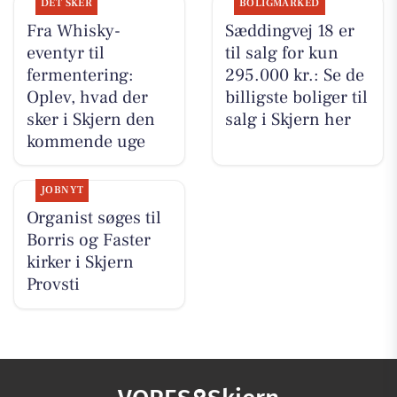
DET SKER
BOLIGMARKED
Fra Whisky-
Sæddingvej 18 er
eventyr til
til salg for kun
fermentering:
295.000 kr.: Se de
Oplev, hvad der
billigste boliger til
sker i Skjern den
salg i Skjern her
kommende uge
JOBNYT
Organist søges til
Borris og Faster
kirker i Skjern
Provsti