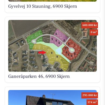
Gyvelvej 10 Stauning, 6900 Skjern
600.000 kr
2
0 m
Ganeråparken 46, 6900 Skjern
295.000 kr
2
174 m