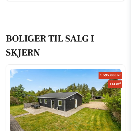
BOLIGER TIL SALG I
SKJERN
1.595.000 kr
2
113 m