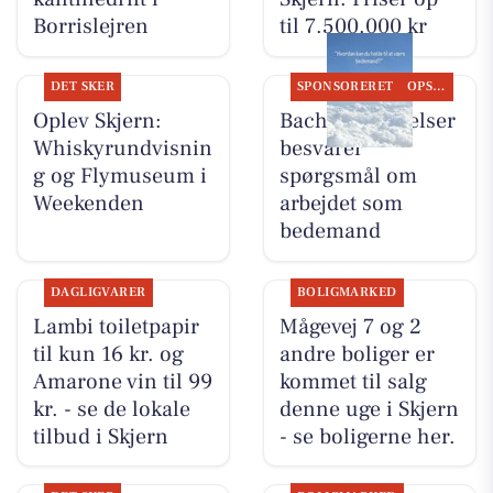
Borrislejren
til 7.500.000 kr
DET SKER
SPONSORERET
OPSLAGSTAVLEN
Oplev Skjern:
Bachs Begravelser
Whiskyrundvisnin
besvarer
g og Flymuseum i
spørgsmål om
Weekenden
arbejdet som
bedemand
DAGLIGVARER
BOLIGMARKED
Lambi toiletpapir
Mågevej 7 og 2
til kun 16 kr. og
andre boliger er
Amarone vin til 99
kommet til salg
kr. - se de lokale
denne uge i Skjern
tilbud i Skjern
- se boligerne her.