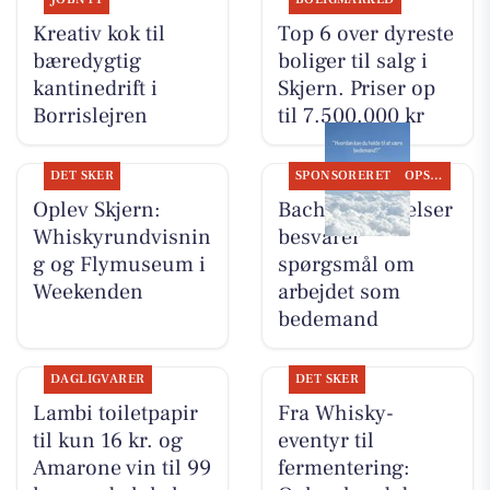
Kreativ kok til
Top 6 over dyreste
bæredygtig
boliger til salg i
kantinedrift i
Skjern. Priser op
Borrislejren
til 7.500.000 kr
DET SKER
SPONSORERET
OPSLAGSTAVLEN
Oplev Skjern:
Bachs Begravelser
Whiskyrundvisnin
besvarer
g og Flymuseum i
spørgsmål om
Weekenden
arbejdet som
bedemand
DAGLIGVARER
DET SKER
Lambi toiletpapir
Fra Whisky-
til kun 16 kr. og
eventyr til
Amarone vin til 99
fermentering: