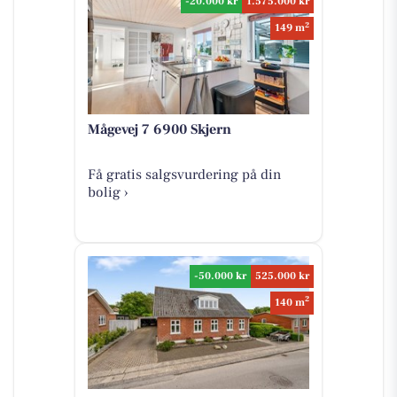
-20.000 kr
1.575.000 kr
2
149 m
Mågevej 7 6900 Skjern
Få gratis salgsvurdering på din
bolig ›
-50.000 kr
525.000 kr
2
140 m