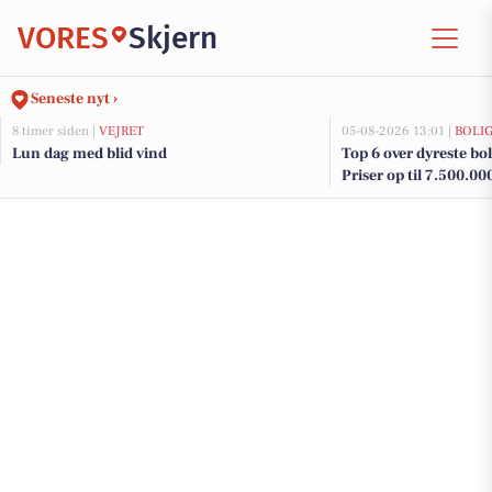
VORES
Skjern
Seneste nyt ›
8 timer siden |
VEJRET
05-08-2026 13:01 |
BOLI
Lun dag med blid vind
Top 6 over dyreste boli
Priser op til 7.500.00