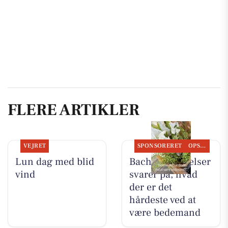
FLERE ARTIKLER
VEJRET
SPONSORERET
OPSLAGSTAVLEN
Lun dag med blid
Bachs Begravelser
vind
svarer på, hvad
der er det
hårdeste ved at
være bedemand