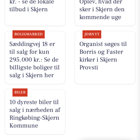
kr. - se de lokale
Oplev, hvad der
tilbud i Skjern
sker i Skjern den
kommende uge
BOLIGMARKED
JOBNYT
Sæddingvej 18 er
Organist søges til
til salg for kun
Borris og Faster
295.000 kr.: Se de
kirker i Skjern
billigste boliger til
Provsti
salg i Skjern her
BILER
10 dyreste biler til
salg i nærheden af
Ringkøbing-Skjern
Kommune