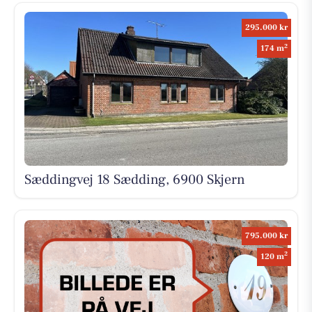
295.000 kr
2
174 m
Sæddingvej 18 Sædding, 6900 Skjern
795.000 kr
2
120 m