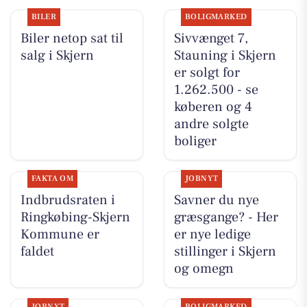
BILER
BOLIGMARKED
Biler netop sat til
Sivvænget 7,
salg i Skjern
Stauning i Skjern
er solgt for
1.262.500 - se
køberen og 4
andre solgte
boliger
FAKTA OM
JOBNYT
Indbrudsraten i
Savner du nye
Ringkøbing-Skjern
græsgange? - Her
Kommune er
er nye ledige
faldet
stillinger i Skjern
og omegn
JOBNYT
BOLIGMARKED