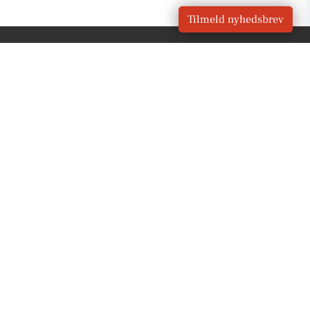
Tilmeld nyhedsbrev
VORES
Skjern
OM VORES DIGITAL
Om os
For annoncører
Vilkår og Privatlivspolitik
Kontakt VORES Digital
Administrer samtykke