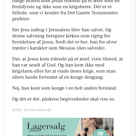
Ifølge Biblen kom Jesus ridende på et æsel som en
fredsfyrste og ikke som en krigsherre.
Dét er et
billede, som vi kender fra Det Gamle Testamentes
profeter.
Før Jesu indtog i Jerusalem blev han salvet. Og
denne salvning betegner kirken som vigtig for
forståelsen af Jesus, fordi det er her, han for alvor
træder i karakter som Messias
(den salvede).
Det, at Jesus kom ridende på et æsel, viste tilmed, at
han var sendt af Gud. Og han kom ikke med
krigslarm eller for at vinde deres krige, som man
ellers havde forventet af en konge dengang.
Nej, han kom som konge i en helt anden forstand.
Og det er det, påskens begivenheder skal vise os.
Kilde: Kristendom.dk