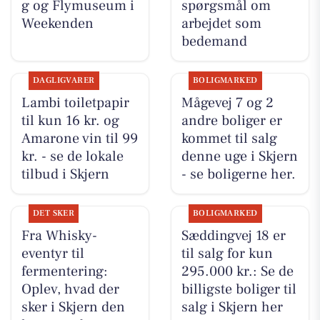
g og Flymuseum i
spørgsmål om
Weekenden
arbejdet som
bedemand
DAGLIGVARER
BOLIGMARKED
Lambi toiletpapir
Mågevej 7 og 2
til kun 16 kr. og
andre boliger er
Amarone vin til 99
kommet til salg
kr. - se de lokale
denne uge i Skjern
tilbud i Skjern
- se boligerne her.
DET SKER
BOLIGMARKED
Fra Whisky-
Sæddingvej 18 er
eventyr til
til salg for kun
fermentering:
295.000 kr.: Se de
Oplev, hvad der
billigste boliger til
sker i Skjern den
salg i Skjern her