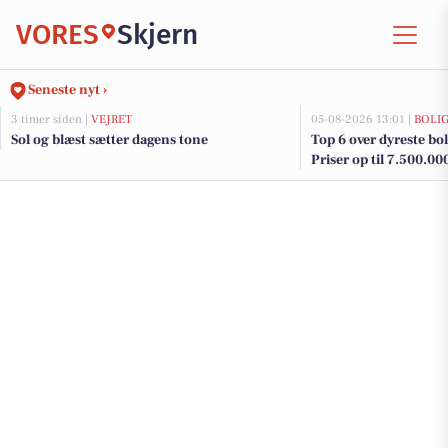
VORES
Skjern
Seneste nyt ›
3 timer siden |
VEJRET
05-08-2026 13:01 |
BOLI
Sol og blæst sætter dagens tone
Top 6 over dyreste boli
Priser op til 7.500.00