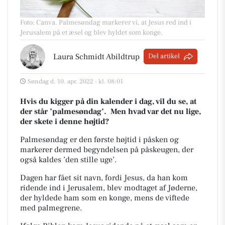
Foto: Canva
.
Palmesøndag markerer vi, at Jesus red ind i
Jerusalem på et æsel og blev hyldet som konge.
Laura Schmidt Abildtrup
Del artikel
Søndag d. 10. apr. 2022 - kl. 08:01
Hvis du kigger på din kalender i dag, vil du se, at
der står ’palmesøndag’.
Men hvad var det nu lige,
der skete i denne højtid?
Palmesøndag er den første højtid i påsken og
markerer dermed begyndelsen på påskeugen, der
også
kaldes ’den stille uge’.
Dagen har fået sit navn, fordi Jesus, da han kom
ridende ind i Jerusalem, blev modtaget af
Jøderne,
der hyldede ham som en konge, mens de viftede
med palmegrene.