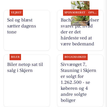
VEJRET
SPONSORERET
OPSLAGSTAVLEN
Sol og blæst
Bachs Begravelser
sætter dagens
svarer på, hvad
tone
der er det
hårdeste ved at
være bedemand
BILER
BOLIGMARKED
Biler netop sat til
Sivvænget 7,
salg i Skjern
Stauning i Skjern
er solgt for
1.262.500 - se
køberen og 4
andre solgte
boliger