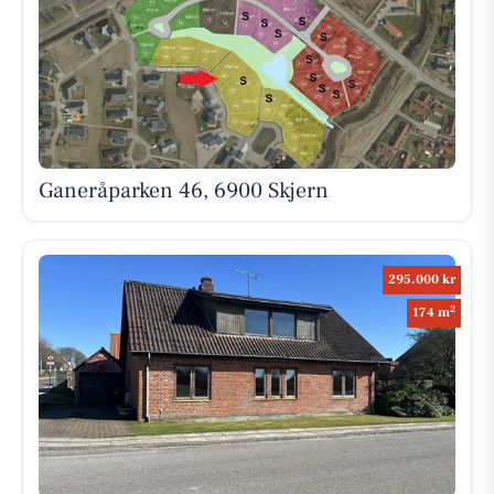
Ganeråparken 46, 6900 Skjern
295.000 kr
2
174 m