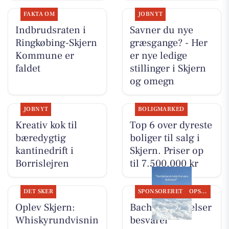
FAKTA OM
JOBNYT
Indbrudsraten i
Savner du nye
Ringkøbing-Skjern
græsgange? - Her
Kommune er
er nye ledige
faldet
stillinger i Skjern
og omegn
JOBNYT
BOLIGMARKED
Kreativ kok til
Top 6 over dyreste
bæredygtig
boliger til salg i
kantinedrift i
Skjern. Priser op
Borrislejren
til 7.500.000 kr
DET SKER
SPONSORERET
OPSLAGSTAVLEN
Oplev Skjern:
Bachs Begravelser
Whiskyrundvisnin
besvarer