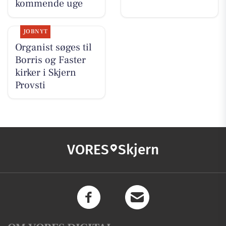
kommende uge
JOBNYT
Organist søges til
Borris og Faster
kirker i Skjern
Provsti
VORES
Skjern