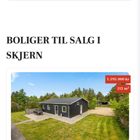
BOLIGER TIL SALG I
SKJERN
1.595.000 kr
2
113 m