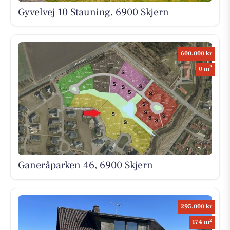
Gyvelvej 10 Stauning, 6900 Skjern
600.000 kr
2
0 m
Ganeråparken 46, 6900 Skjern
295.000 kr
2
174 m