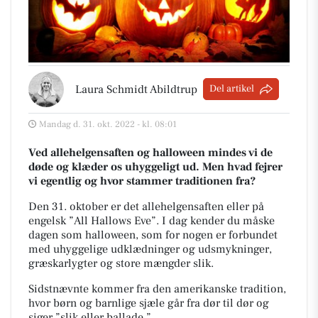
Laura Schmidt Abildtrup
Del artikel
Mandag d. 31. okt. 2022 - kl. 08:01
Ved allehelgensaften og halloween mindes vi de
døde og klæder os uhyggeligt ud. Men hvad fejrer
vi egentlig og hvor stammer traditionen fra?
Den 31. oktober er det allehelgensaften eller på
engelsk ”All Hallows Eve”. I dag kender du måske
dagen som halloween, som for nogen er forbundet
med uhyggelige udklædninger og udsmykninger,
græskarlygter og store mængder slik.
Sidstnævnte kommer fra den amerikanske tradition,
hvor børn og barnlige sjæle går fra dør til dør og
siger ”slik eller ballade.”