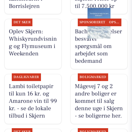
Borrislejren
til 7.500.000 kr
DET SKER
SPONSORERET
OPSLAGSTAVLEN
Oplev Skjern:
Bachs Begravelser
Whiskyrundvisnin
besvarer
g og Flymuseum i
spørgsmål om
Weekenden
arbejdet som
bedemand
DAGLIGVARER
BOLIGMARKED
Lambi toiletpapir
Mågevej 7 og 2
til kun 16 kr. og
andre boliger er
Amarone vin til 99
kommet til salg
kr. - se de lokale
denne uge i Skjern
tilbud i Skjern
- se boligerne her.
DET SKER
BOLIGMARKED