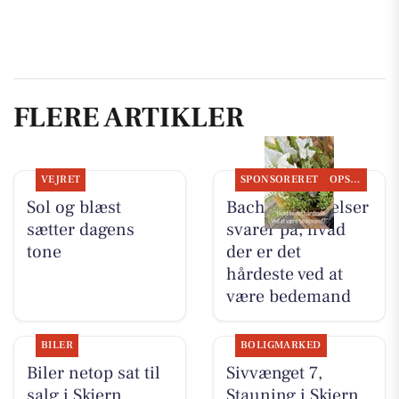
FLERE ARTIKLER
VEJRET
SPONSORERET
OPSLAGSTAVLEN
Sol og blæst
Bachs Begravelser
sætter dagens
svarer på, hvad
tone
der er det
hårdeste ved at
være bedemand
BILER
BOLIGMARKED
Biler netop sat til
Sivvænget 7,
salg i Skjern
Stauning i Skjern