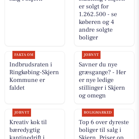
er solgt for
1.262.500 - se
køberen og 4
andre solgte
boliger
FAKTA OM
JOBNYT
Indbrudsraten i
Savner du nye
Ringkøbing-Skjern
græsgange? - Her
Kommune er
er nye ledige
faldet
stillinger i Skjern
og omegn
JOBNYT
BOLIGMARKED
Kreativ kok til
Top 6 over dyreste
bæredygtig
boliger til salg i
kantinedrift i
Skjern. Priser op