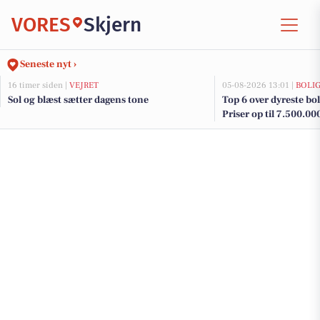
VORES
Skjern
Seneste nyt ›
16 timer siden |
VEJRET
05-08-2026 13:01 |
BOLI
Sol og blæst sætter dagens tone
Top 6 over dyreste boli
Priser op til 7.500.00