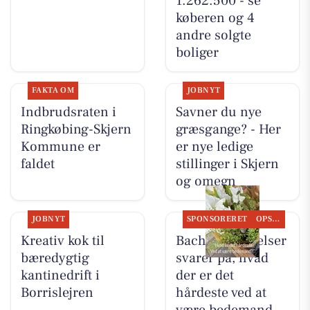
1.262.500 - se
køberen og 4
andre solgte
boliger
FAKTA OM
JOBNYT
Indbrudsraten i
Savner du nye
Ringkøbing-Skjern
græsgange? - Her
Kommune er
er nye ledige
faldet
stillinger i Skjern
og omegn
JOBNYT
SPONSORERET
OPSLAGSTAVLEN
Kreativ kok til
Bachs Begravelser
bæredygtig
svarer på, hvad
kantinedrift i
der er det
Borrislejren
hårdeste ved at