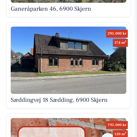
Ganeråparken 46, 6900 Skjern
295.000 kr
2
174 m
Sæddingvej 18 Sædding, 6900 Skjern
795.000 kr
2
120 m