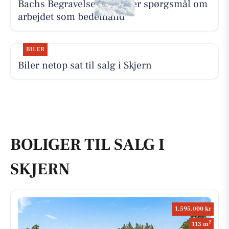
Bachs Begravelser besvarer spørgsmål om
arbejdet som bedemand
BILER
Biler netop sat til salg i Skjern
BOLIGER TIL SALG I
SKJERN
1.595.000 kr
2
113 m