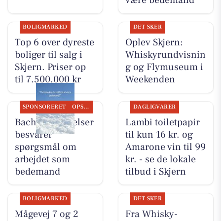
være bedemand
BOLIGMARKED
DET SKER
Top 6 over dyreste
Oplev Skjern:
boliger til salg i
Whiskyrundvisnin
Skjern. Priser op
g og Flymuseum i
til 7.500.000 kr
Weekenden
SPONSORERET
OPSLAGSTAVLEN
DAGLIGVARER
Bachs Begravelser
Lambi toiletpapir
besvarer
til kun 16 kr. og
spørgsmål om
Amarone vin til 99
arbejdet som
kr. - se de lokale
bedemand
tilbud i Skjern
BOLIGMARKED
DET SKER
Mågevej 7 og 2
Fra Whisky-