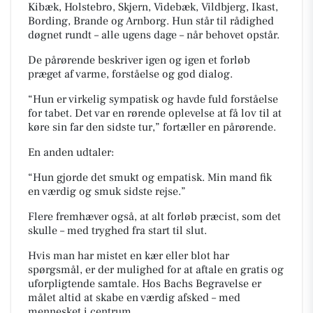
Kibæk, Holstebro, Skjern, Videbæk, Vildbjerg, Ikast,
Bording, Brande og Arnborg. Hun står til rådighed
døgnet rundt – alle ugens dage – når behovet opstår.
De pårørende beskriver igen og igen et forløb
præget af varme, forståelse og god dialog.
“Hun er virkelig sympatisk og havde fuld forståelse
for tabet. Det var en rørende oplevelse at få lov til at
køre sin far den sidste tur,”
fortæller en pårørende.
En anden udtaler:
“Hun gjorde det smukt og empatisk. Min mand fik
en værdig og smuk sidste rejse.”
Flere fremhæver også, at alt forløb præcist, som det
skulle – med tryghed fra start til slut.
Hvis man har mistet en kær eller blot har
spørgsmål, er der mulighed for at aftale en gratis og
uforpligtende samtale. Hos Bachs Begravelse er
målet altid at skabe en værdig afsked – med
mennesket i centrum.