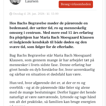
Laursen
Besøg virksomheden
Onsdag d. 28. jan. 2026 - kl. 15:00
Hos Bachs Begravelse møder de pårørende en
bedemand, der sætter tid, ro og menneskelig
omsorg i centrum. Med mere end 15 års erfaring
fra plejehjem har Maria Bach Moesgaard Klausen
et indgående kendskab til både døden og den
svære tid, som følger for de efterladte.
Bag
Bachs Begravelse
står Maria Bach Moesgaard
Klausen, som gennem mange år har arbejdet tæt på
mennesker i livets sidste fase. Denne erfaring har
givet hende en dyb forståelse for, hvor uoverskuelig
og sårbar en situation et dødsfald kan være.
Hun ved, hvor afgørende det er, at der er ro og
overblik – og at de pårørende ikke føler sig alene
med de mange beslutninger. Derfor ligger det hende
naturligt at være nærværende, lyttende og tage hånd
om alt det praktiske, så familien kan bruge energien