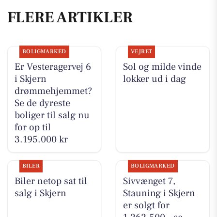
FLERE ARTIKLER
BOLIGMARKED
VEJRET
Er Vesteragervej 6
Sol og milde vinde
i Skjern
lokker ud i dag
drømmehjemmet?
Se de dyreste
boliger til salg nu
for op til
3.195.000 kr
BILER
BOLIGMARKED
Biler netop sat til
Sivvænget 7,
salg i Skjern
Stauning i Skjern
er solgt for