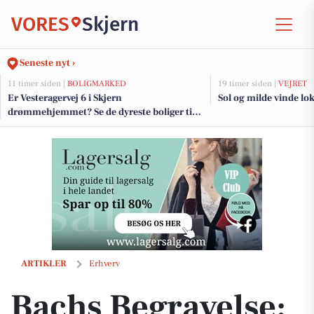
VORES
Skjern
Seneste nyt ›
11 timer siden |
BOLIGMARKED
19 timer siden |
VEJRET
Er Vesteragervej 6 i Skjern
Sol og milde vinde lo
drømmehjemmet? Se de dyreste boliger til
salg nu for op til 3.195.000 kr
Bachs Begravelse: Empati og nærvær i en svær tid
ARTIKLER
Erhverv
Bachs Begravelse: